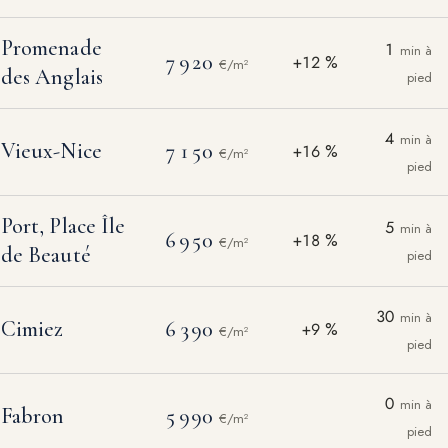
Promenade
1
min à
7 920
+12 %
€/m²
des Anglais
pied
4
min à
Vieux-Nice
7 150
+16 %
€/m²
pied
Port, Place Île
5
min à
6 950
+18 %
€/m²
de Beauté
pied
30
min à
Cimiez
6 390
+9 %
€/m²
pied
0
min à
Fabron
5 990
€/m²
pied