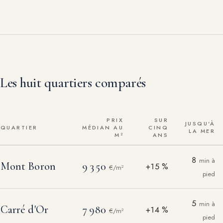
Les huit quartiers comparés
PRIX
SUR
JUSQU'À
QUARTIER
MÉDIAN AU
CINQ
LA MER
M²
ANS
Prix médian au m², évolution sur cinq ans et temps de marche jusqu
8
min à
Mont Boron
9 350
+15 %
€/m²
pied
5
min à
Carré d'Or
7 980
+14 %
€/m²
pied