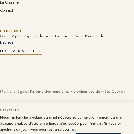
La Gazette
Contact
L'ÉDITEUR
Garen Ajderhanyan, Éditeur de La Gazette de la Promenade.
L'auteur
LIRE LA GAZETTE
→
Mentions légales
·
Barème des honoraires
·
Protection des données
·
Cookies
COOKIES
Carte professionnelle T n° CPI06052016000003055, CCI Nice-Côte d'Azur.
Nous limitons les cookies au strict nécessaire au fonctionnement du site.
Cartes par société : voir les mentions légales.
Aucune analyse d'audience tierce n'est posée pour l'instant. Si nous en
107 Promenade des Anglais, Nice, depuis 1999.
ajoutions un jour, vous pourriez la refuser ici.