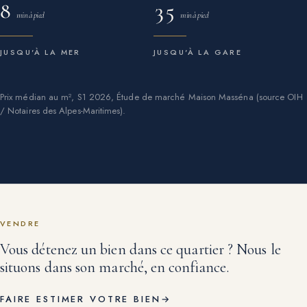
8
35
min à pied
min à pied
JUSQU'À LA MER
JUSQU'À LA GARE
Prix médian au m², S1 2026, Étude de marché Maison Masséna (source OIH
/ Notaires des Alpes-Maritimes).
VENDRE
Vous détenez un bien dans ce quartier ? Nous le
situons dans son marché, en confiance.
FAIRE ESTIMER VOTRE BIEN
→