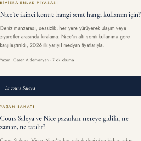
RIVIERA EMLAK PIYASASI
Nice'te ikinci konut: hangi semt hangi kullanım için?
Deniz manzarası, sessizlik, her yere yürüyerek ulaşım veya
ziyaretler arasında kiralama: Nice'in altı semti kullanıma göre
karşılaştırıldı, 2026 ilk yarıyıl medyan fiyatlarıyla.
Yazan: Garen Ajderhanyan · 7 dk okuma
Le cours Saleya
YAŞAM SANATI
Cours Saleya ve Nice pazarları: nereye gidilir, ne
zaman, ne tatılır?
Cours Saleya, Vieux-Nice'te her sabah denizden birkaç adım