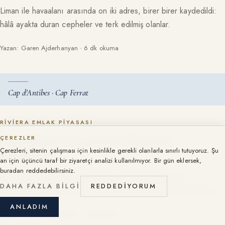
Liman ile havaalanı arasında on iki adres, birer birer kaydedildi:
hâlâ ayakta duran cepheler ve terk edilmiş olanlar.
Yazan: Garen Ajderhanyan · 6 dk okuma
Cap d'Antibes · Cap Ferrat
RIVIERA EMLAK PIYASASI
ÇEREZLER
Cap d'Antibes ve Cap Ferrat: iki pazarın
Çerezleri, sitenin çalışması için kesinlikle gerekli olanlarla sınırlı tutuyoruz. Şu
karşılaştırması.
an için üçüncü taraf bir ziyaretçi analizi kullanılmıyor. Bir gün eklersek,
buradan reddedebilirsiniz.
Aynı pazarda oynamayan iki burun. Metrekare fiyatları,
DAHA FAZLA BILGI
REDDEDIYORUM
mevsimsellik, vergi sistemi: rakamlarla desteklenen karşılaştırma.
ANLADIM
Yazan: Garen Ajderhanyan · 6 dk okuma