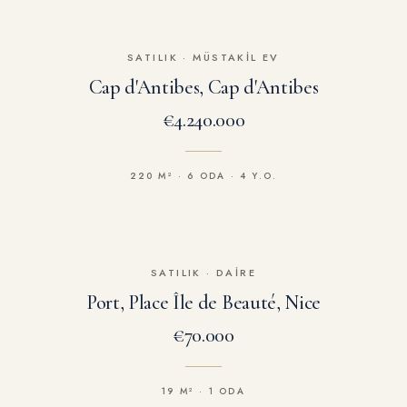
SATILIK
·
MÜSTAKIL EV
Cap d'Antibes, Cap d'Antibes
€4.240.000
220 M² · 6 ODA · 4 Y.O.
SATILIK
·
DAIRE
Port, Place Île de Beauté, Nice
€70.000
19 M² · 1 ODA