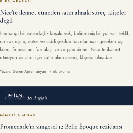
ULUSLARARASI
Nice'te ikamet etmeden satın almak: süreç, klişeler
değil
Herhangi bir vatandaşlık koşulu yok, belirlenmiş bir yol var: teklif,
ön sözleşme, noter ve ciddi şekilde hazırlanması gereken üç
konu: finansman, fon akışı ve vergilendirme. Nice'te ikamet
etmeyen bir alıcı için satın alma süreci, klişeler olmadan.
Yazan: Garen Ajderhanyan · 7 dk okuma
FILM
Promenade des Anglais
MIMARI & MIRAS
Promenade'ın simgesel 12 Belle Époque rezidansı