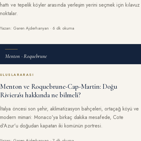
hattı ve tepelik köyler arasında yerleşim yerini seçmek için kılavuz
noktalar.
Yazan: Garen Ajderhanyan · 6 dk okuma
Menton · Roquebrune
ULUSLARARASI
Menton ve Roquebrune-Cap-Martin: Doğu
Riviera'sı hakkında ne bilmeli?
İtalya öncesi son şehir, aklimatizasyon bahçeleri, ortaçağ köyü ve
modern mimari: Monaco'ya birkaç dakika mesafede, Cote
d'Azur'u doğudan kapatan iki komünün portresi.
Yazan: Garen Ajderhanyan · 7 dk okuma