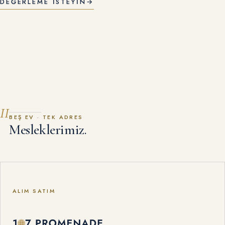
DEĞERLEME ISTEYIN
→
II
BEŞ EV · TEK ADRES
Mesleklerimiz.
ALIM SATIM