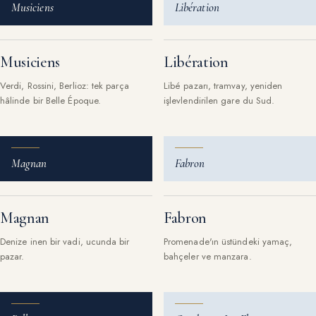
Musiciens
Libération
Musiciens
Libération
Verdi, Rossini, Berlioz: tek parça
Libé pazarı, tramvay, yeniden
hâlinde bir Belle Époque.
işlevlendirilen gare du Sud.
Magnan
Fabron
Magnan
Fabron
Denize inen bir vadi, ucunda bir
Promenade'ın üstündeki yamaç,
pazar.
bahçeler ve manzara.