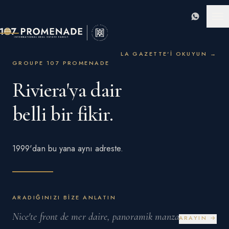
WhatsAp
LA GAZETTE'I OKUYUN
→
GROUPE 107 PROMENADE
Riviera'ya
dair
belli
bir
fikir.
1999'dan bu yana aynı adreste.
ARADIĞINIZI BIZE ANLATIN
ARAYIN →