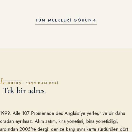
TÜM MÜLKLERI GÖRÜN
→
I
KURULUŞ · 1999'DAN BERI
Tek bir adres.
1999. Aile 107 Promenade des Anglais'ye yerleşir ve bir daha
oradan ayrılmaz. Alım satım, kira yönetimi, bina yöneticiliği,
ardından 2005'te dergi: denize karşı aynı katta sürdürülen dört