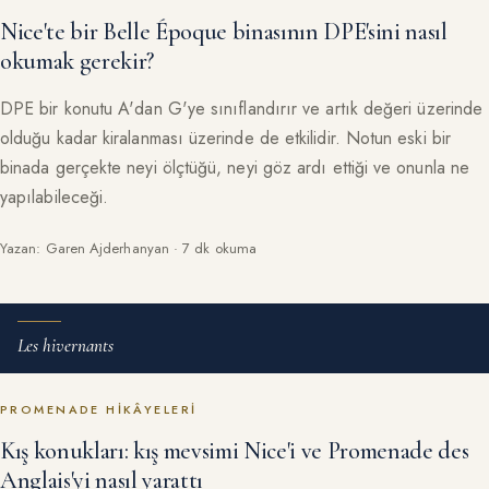
Nice'te bir Belle Époque binasının DPE'sini nasıl
okumak gerekir?
DPE bir konutu A'dan G'ye sınıflandırır ve artık değeri üzerinde
olduğu kadar kiralanması üzerinde de etkilidir. Notun eski bir
binada gerçekte neyi ölçtüğü, neyi göz ardı ettiği ve onunla ne
yapılabileceği.
Yazan: Garen Ajderhanyan · 7 dk okuma
Les hivernants
PROMENADE HIKÂYELERI
Kış konukları: kış mevsimi Nice'i ve Promenade des
Anglais'yi nasıl yarattı