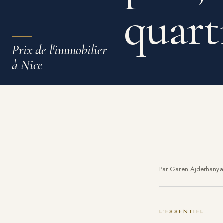
quart
Prix de l'immobilier
à Nice
Par Garen Ajderhany
L'ESSENTIEL