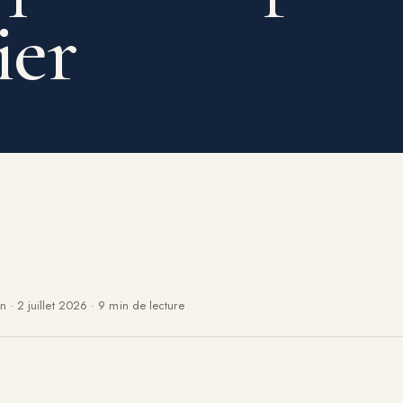
ier
an
·
2 juillet 2026
·
9 min de lecture