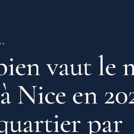
RA
en vaut le 
 à Nice en 20
 quartier par