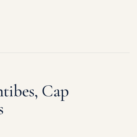
tibes, Cap
s