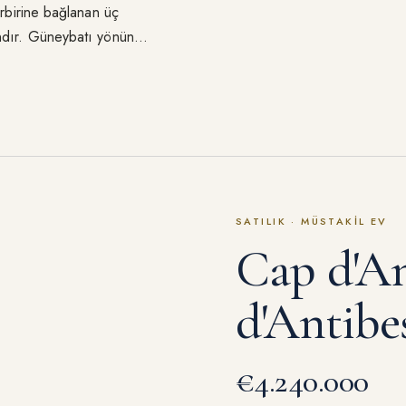
irbirine bağlanan üç
andır. Güneybatı yönüne
fezi, Estérel ve
dakika içinde, Nice
SATILIK
·
MÜSTAKIL EV
Cap d'An
d'Antibe
€4.240.000