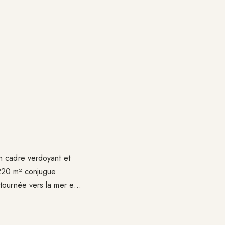
n cadre verdoyant et
 220 m² conjugue
tournée vers la mer et
nnée. Proche des
 la tranquillité des