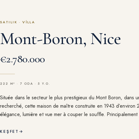
SATILIK
·
VILLA
Mont-Boron, Nice
€2.780.000
222 M² · 7 ODA · 5 Y.O.
Située dans le secteur le plus prestigieux du Mont Boron, dans u
recherché, cette maison de maître construite en 1943 d’environ
élégance, lumière et vue mer à couper le souffle. Principalement 
le coucher de soleil, elle offre un spectacle saisissant toute l'a
commodités avec le port accessible à pied en 20 mn, elle combine
KEŞFET
→