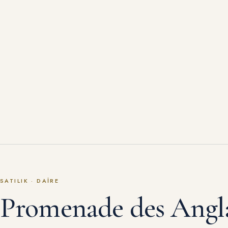
SATILIK
·
DAIRE
Promenade des Angla