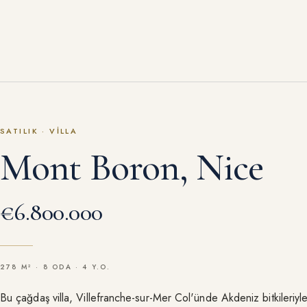
SATILIK
·
VILLA
Mont Boron, Nice
€6.800.000
278 M² · 8 ODA · 4 Y.O.
Bu çağdaş villa, Villefranche-sur-Mer Col'ünde Akdeniz bitkileriy