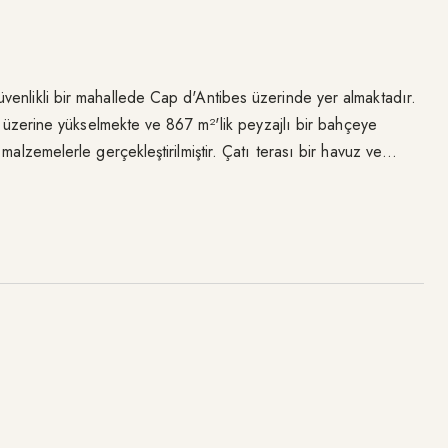
venlikli bir mahallede Cap d'Antibes üzerinde yer almaktadır.
ası üzerine yükselmekte ve 867 m²'lik peyzajlı bir bahçeye
 malzemelerle gerçekleştirilmiştir. Çatı terası bir havuz ve
ipliği yapmakta, deniz ve Cap manzarası sunmaktadır.