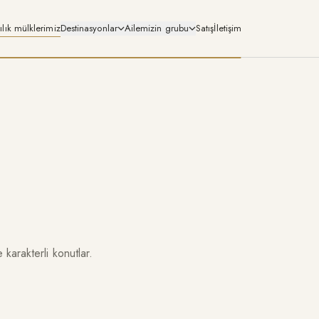
ılık mülklerimiz
Destinasyonlar
Ailemizin grubu
Satış
İletişim
 karakterli konutlar.