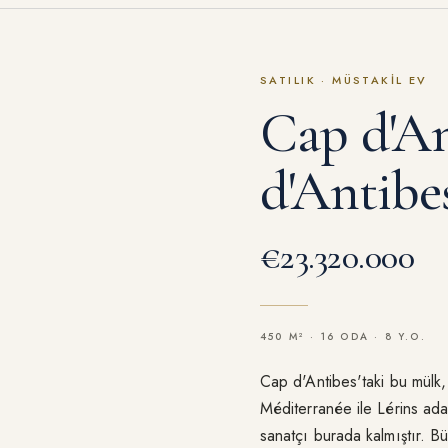
SATILIK
·
MÜSTAKIL EV
Cap d'An
d'Antibe
€23.320.000
450 M² · 16 ODA · 8 Y.O.
Cap d'Antibes'taki bu mülk,
Méditerranée ile Lérins ada
sanatçı burada kalmıştır. Bü