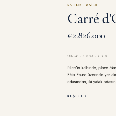
SATILIK
·
DAIRE
Carré d'
€2.826.000
108 M² · 3 ODA · 2 Y.O.
Nice'in kalbinde, place Ma
Félix Faure üzerinde yer alm
odasından, iki yatak odası
oluşmaktadır. Tamamı yenile
KEŞFET
→