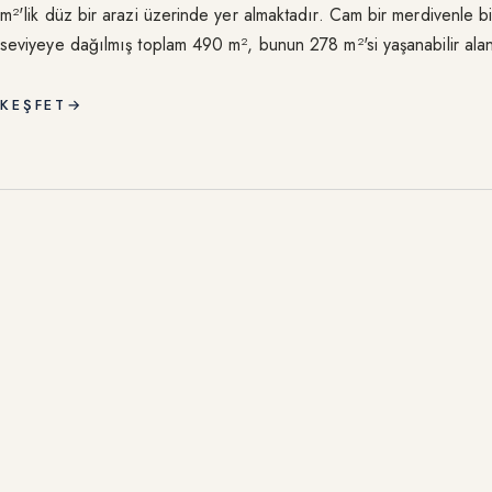
m²'lik düz bir arazi üzerinde yer almaktadır. Cam bir merdivenle b
seviyeye dağılmış toplam 490 m², bunun 278 m²'si yaşanabilir al
bakan villa, Baie des Anges, Cap Ferrat, Villefranche-sur-Mer kör
Préalpes d'Azur manzarası sunmaktadır. Col'ün olanakları birkaç 
KEŞFET
→
merkezi arabayla on dakika mesafededir.