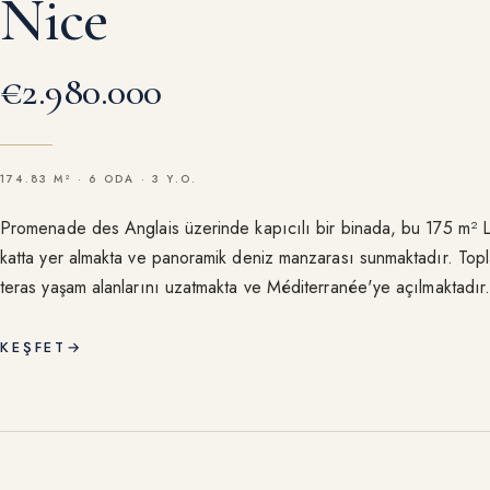
Nice
€2.980.000
174.83 M² · 6 ODA · 3 Y.O.
Promenade des Anglais üzerinde kapıcılı bir binada, bu 175 m² Lo
katta yer almakta ve panoramik deniz manzarası sunmaktadır. Topl
teras yaşam alanlarını uzatmakta ve Méditerranée'ye açılmaktadı
kat sürekli ışık sağlamaktadır.
KEŞFET
→