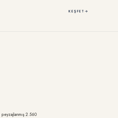
KEŞFET
→
le peyzajlanmış 2.560