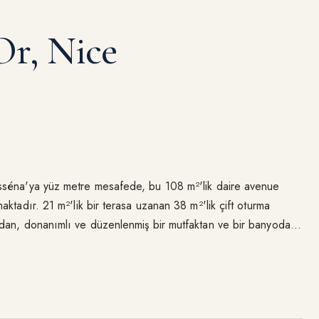
Or, Nice
sséna'ya yüz metre mesafede, bu 108 m²'lik daire avenue
aktadır. 21 m²'lik bir terasa uzanan 38 m²'lik çift oturma
ndan, donanımlı ve düzenlenmiş bir mutfaktan ve bir banyodan
me çalışmaları gerektirmektedir.