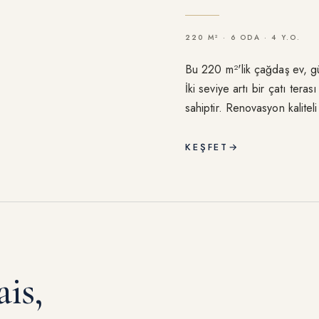
220 M² · 6 ODA · 4 Y.O.
Bu 220 m²'lik çağdaş ev, gü
İki seviye artı bir çatı ter
sahiptir. Renovasyon kaliteli
dinlenme alanlarına ev sah
KEŞFET
→
is,