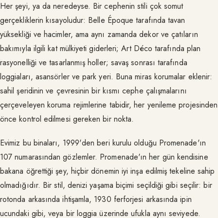
Her şeyi, ya da neredeyse. Bir cephenin stili çok somut
gerçekliklerin kısayoludur: Belle Époque tarafında tavan
yüksekliği ve hacimler, ama aynı zamanda dekor ve çatıların
bakımıyla ilgili kat mülkiyeti giderleri; Art Déco tarafında plan
rasyonelliği ve tasarlanmış holler; savaş sonrası tarafında
loggiaları, asansörler ve park yeri. Buna miras korumalar eklenir:
sahil şeridinin ve çevresinin bir kısmı cephe çalışmalarını
çerçeveleyen koruma rejimlerine tabidir, her yenileme projesinden
önce kontrol edilmesi gereken bir nokta.
Evimiz bu binaları, 1999'den beri kurulu olduğu Promenade'ın
107 numarasından gözlemler. Promenade'ın her gün kendisine
bakana öğrettiği şey, hiçbir dönemin iyi inşa edilmiş tekeline sahip
olmadığıdır. Bir stil, denizi yaşama biçimi seçildiği gibi seçilir: bir
rotonda arkasında ihtişamla, 1930 ferforjesi arkasında ipin
ucundaki gibi, veya bir loggia üzerinde ufukla aynı seviyede.