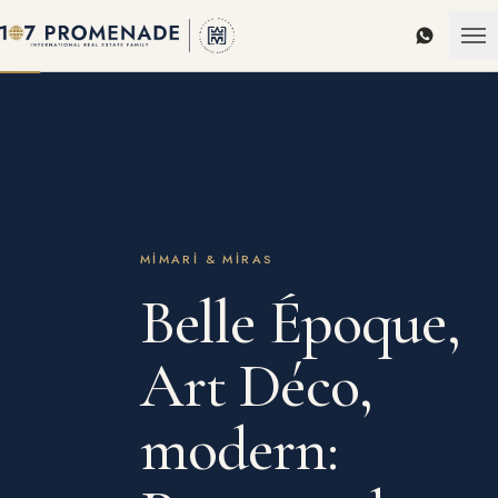
WhatsAp
MIMARI & MIRAS
Belle Époque,
Art Déco,
modern: