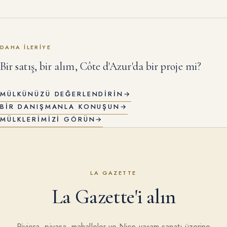
DAHA ILERIYE
Bir satış, bir alım, Côte d'Azur'da bir proje mi?
MÜLKÜNÜZÜ DEĞERLENDIRIN
→
BIR DANIŞMANLA KONUŞUN
→
MÜLKLERIMIZI GÖRÜN
→
LA GAZETTE
La Gazette'i alın
Riviera, piyasa, mahalleler ve Nice yaşam sanatı üzerine