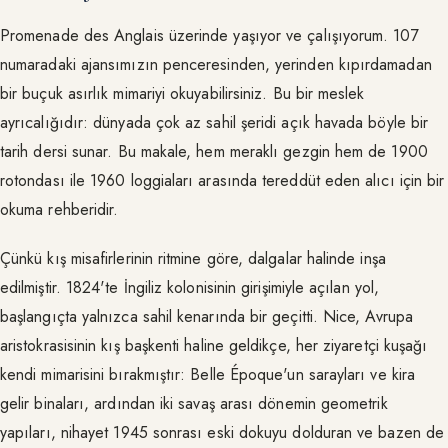
Promenade des Anglais üzerinde yaşıyor ve çalışıyorum. 107
numaradaki ajansımızın penceresinden, yerinden kıpırdamadan
bir buçuk asırlık mimariyi okuyabilirsiniz. Bu bir meslek
ayrıcalığıdır: dünyada çok az sahil şeridi açık havada böyle bir
tarih dersi sunar. Bu makale, hem meraklı gezgin hem de 1900
rotondası ile 1960 loggiaları arasında tereddüt eden alıcı için bir
okuma rehberidir.
Çünkü kış misafirlerinin ritmine göre, dalgalar halinde inşa
edilmiştir. 1824'te İngiliz kolonisinin girişimiyle açılan yol,
başlangıçta yalnızca sahil kenarında bir geçitti. Nice, Avrupa
aristokrasisinin kış başkenti haline geldikçe, her ziyaretçi kuşağı
kendi mimarisini bırakmıştır: Belle Époque'un sarayları ve kira
gelir binaları, ardından iki savaş arası dönemin geometrik
yapıları, nihayet 1945 sonrası eski dokuyu dolduran ve bazen de