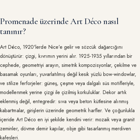
Promenade üzerinde Art Déco nasıl
tanınır?
Art Déco, 1920'lerde Nice'e gelir ve sözcük dağarcığını
dönüştürür: çizgi, kıvrımın yerini alır. 1925-1935 yıllarından bir
cephede, geometriyi arayın, simetrik kompozisyonlar, çekilme ve
basamak oyunları, yuvarlatılmış değil kesik yüzlü bow-windowlar,
ve stilize ferforjeler: güneş, çeşme veya dalgalı süs motifleriyle,
modellenmek yerine çizgi ile çizilmiş korkuluklar. Dekor artık
eklenmiş değil, entegredir: sıva veya beton kütlesine alınmış
kabartmalar, girişlerin üzerinde geometrik harfler. Ve çoğunlukla
içeride Art Déco en iyi şekilde kendini verir: mozaik veya granit
zeminler, dövme demir kapılar, obje gibi tasarlanmış merdiven
kafesleri.