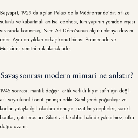
Başyapıt, 1929'da açılan Palais de la Méditerranée'dir: stilize
sütunlu ve kabartmalı anıtsal cephesi, tüm yapının yeniden inşası
sırasında korunmuş, Nice Art Déco'sunun ölçütü olmaya devam
eder. Aynı on yıldan birkaç konut binası Promenade ve
Musiciens semtini noktalamaktadır.
Savaş sonrası modern mimari ne anlatır?
1945 sonrası, mantık değişir: artık varlıklı kış misafiri için değil,
asli veya ikincil konut için inşa edilir. Sahil şeridi yoğunlaşır ve
kodlar yatayla ilgili olanlara dönüşür: uzatılmış cepheler, sürekli
bantlar, çatı terasları. Siluet artık kubbe halinde yükselmez, ufka
doğru uzanır.