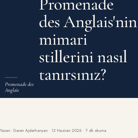
Promenade
des Anglais'nin
mimari
stillerini nasıl
tanırsınız?
Promenade des
Anglais
Yazan: Garen Ajderhanyan
·
12 Haziran 2026
·
7 dk okuma