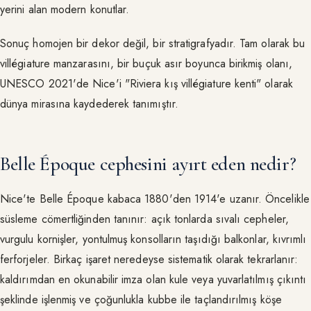
yerini alan modern konutlar.
Sonuç homojen bir dekor değil, bir stratigrafyadır. Tam olarak bu
villégiature manzarasını, bir buçuk asır boyunca birikmiş olanı,
UNESCO 2021'de Nice'i "Riviera kış villégiature kenti" olarak
dünya mirasına kaydederek tanımıştır.
Belle Époque cephesini ayırt eden nedir?
Nice'te Belle Époque kabaca 1880'den 1914'e uzanır. Öncelikle
süsleme cömertliğinden tanınır: açık tonlarda sıvalı cepheler,
vurgulu kornişler, yontulmuş konsolların taşıdığı balkonlar, kıvrımlı
ferforjeler. Birkaç işaret neredeyse sistematik olarak tekrarlanır:
kaldırımdan en okunabilir imza olan kule veya yuvarlatılmış çıkıntı
şeklinde işlenmiş ve çoğunlukla kubbe ile taçlandırılmış köşe