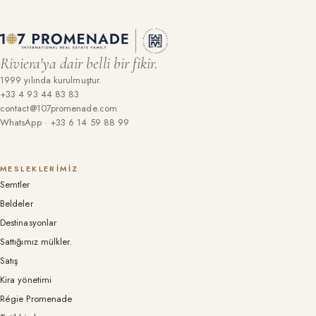
Riviera'ya dair belli bir fikir.
1999 yılında kurulmuştur.
+33 4 93 44 83 83
contact@107promenade.com
WhatsApp · +33 6 14 59 88 99
MESLEKLERIMIZ
Semtler
Beldeler
Destinasyonlar
Sattığımız mülkler.
Satış
Kira yönetimi
Régie Promenade