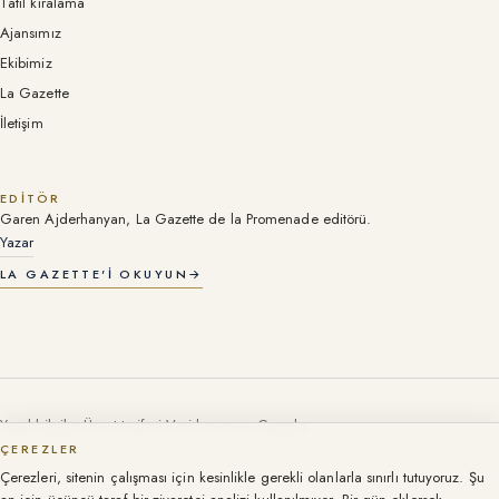
Tatil kiralama
Ajansımız
Ekibimiz
La Gazette
İletişim
EDITÖR
Garen Ajderhanyan, La Gazette de la Promenade editörü.
Yazar
LA GAZETTE'I OKUYUN
→
Yasal bilgiler
·
Ücret tarifesi
·
Veri koruması
·
Çerezler
ÇEREZLER
Çerezleri, sitenin çalışması için kesinlikle gerekli olanlarla sınırlı tutuyoruz. Şu