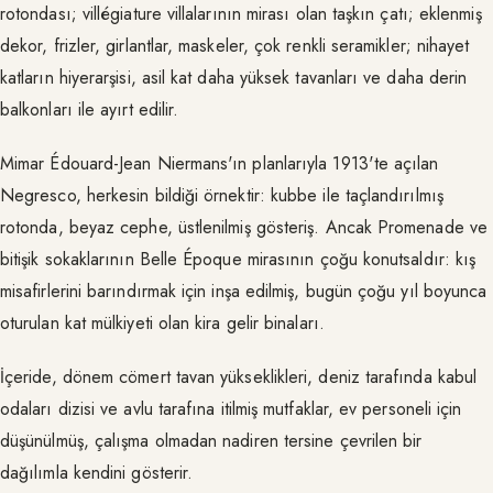
rotondası; villégiature villalarının mirası olan taşkın çatı; eklenmiş
dekor, frizler, girlantlar, maskeler, çok renkli seramikler; nihayet
katların hiyerarşisi, asil kat daha yüksek tavanları ve daha derin
balkonları ile ayırt edilir.
Mimar Édouard-Jean Niermans'ın planlarıyla 1913'te açılan
Negresco, herkesin bildiği örnektir: kubbe ile taçlandırılmış
rotonda, beyaz cephe, üstlenilmiş gösteriş. Ancak Promenade ve
bitişik sokaklarının Belle Époque mirasının çoğu konutsaldır: kış
misafirlerini barındırmak için inşa edilmiş, bugün çoğu yıl boyunca
oturulan kat mülkiyeti olan kira gelir binaları.
İçeride, dönem cömert tavan yükseklikleri, deniz tarafında kabul
odaları dizisi ve avlu tarafına itilmiş mutfaklar, ev personeli için
düşünülmüş, çalışma olmadan nadiren tersine çevrilen bir
dağılımla kendini gösterir.