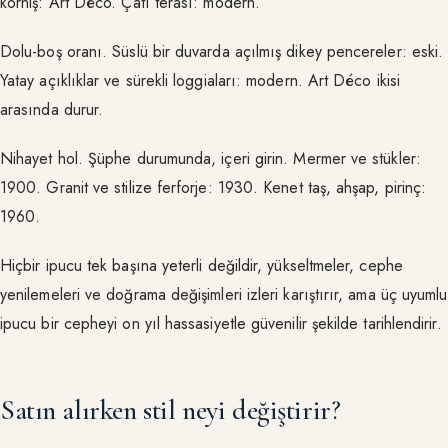
korniş: Art Déco. Çatı terası: modern.
Dolu-boş oranı. Süslü bir duvarda açılmış dikey pencereler: eski.
Yatay açıklıklar ve sürekli loggiaları: modern. Art Déco ikisi
arasında durur.
Nihayet hol. Şüphe durumunda, içeri girin. Mermer ve stükler:
1900. Granit ve stilize ferforje: 1930. Kenet taş, ahşap, pirinç:
1960.
Hiçbir ipucu tek başına yeterli değildir, yükseltmeler, cephe
yenilemeleri ve doğrama değişimleri izleri karıştırır, ama üç uyumlu
ipucu bir cepheyi on yıl hassasiyetle güvenilir şekilde tarihlendirir.
Satın alırken stil neyi değiştirir?