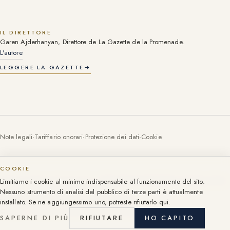
IL DIRETTORE
Garen Ajderhanyan, Direttore de La Gazette de la Promenade.
L'autore
LEGGERE LA GAZETTE
→
Note legali
·
Tariffario onorari
·
Protezione dei dati
·
Cookie
COOKIE
Tessera professionale (carte T) n. CPI06052016000003055, CCI Nizza-Côte
Limitiamo i cookie al minimo indispensabile al funzionamento del sito.
d'Azur. Tessere per società: note legali.
Nessuno strumento di analisi del pubblico di terze parti è attualmente
107 Promenade des Anglais, Nizza, dal 1999.
installato. Se ne aggiungessimo uno, potreste rifiutarlo qui.
©
2026
·
Groupe 107 Promenade. Tutti i diritti riservati.
SAPERNE DI PIÙ
RIFIUTARE
HO CAPITO