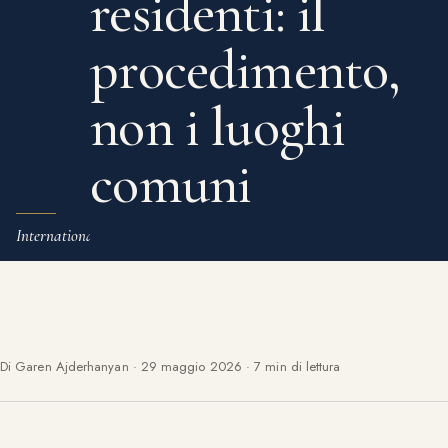
residenti: il
procedimento,
non i luoghi
comuni
International
Di Garen Ajderhanyan
·
29 maggio 2026
·
7 min di lettura