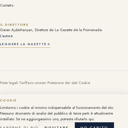
Contatto
IL DIRETTORE
Garen Ajderhanyan, Direttore de La Gazette de la Promenade.
L'autore
LEGGERE LA GAZETTE
→
Note legali
·
Tariffario onorari
·
Protezione dei dati
·
Cookie
COOKIE
Tessera professionale (carte T) n. CPI06052016000003055, CCI Nizza-Côte
Limitiamo i cookie al minimo indispensabile al funzionamento del sito.
d'Azur. Tessere per società: note legali.
Nessuno strumento di analisi del pubblico di terze parti è attualmente
107 Promenade des Anglais, Nizza, dal 1999.
installato. Se ne aggiungessimo uno, potreste rifiutarlo qui.
©
2026
·
Groupe 107 Promenade. Tutti i diritti riservati.
SAPERNE DI PIÙ
RIFIUTARE
HO CAPITO