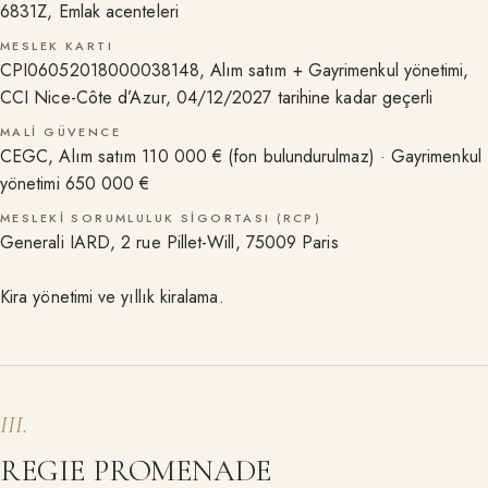
6831Z, Emlak acenteleri
MESLEK KARTI
CPI06052018000038148, Alım satım + Gayrimenkul yönetimi,
CCI Nice-Côte d’Azur, 04/12/2027 tarihine kadar geçerli
MALI GÜVENCE
CEGC, Alım satım 110 000 € (fon bulundurulmaz) · Gayrimenkul
yönetimi 650 000 €
MESLEKI SORUMLULUK SIGORTASI (RCP)
Generali IARD, 2 rue Pillet-Will, 75009 Paris
Kira yönetimi ve yıllık kiralama.
III
.
REGIE PROMENADE