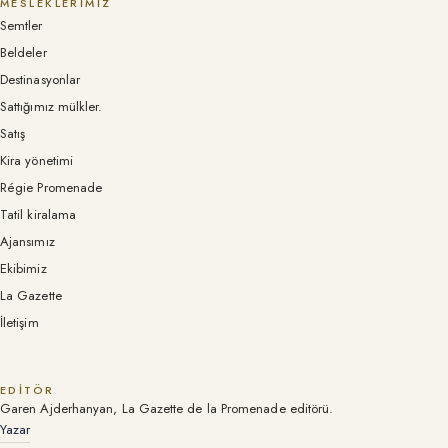
MESLEKLERIMIZ
Semtler
Beldeler
Destinasyonlar
Sattığımız mülkler.
Satış
Kira yönetimi
Régie Promenade
Tatil kiralama
Ajansımız
Ekibimiz
La Gazette
İletişim
EDITÖR
Garen Ajderhanyan, La Gazette de la Promenade editörü.
Yazar