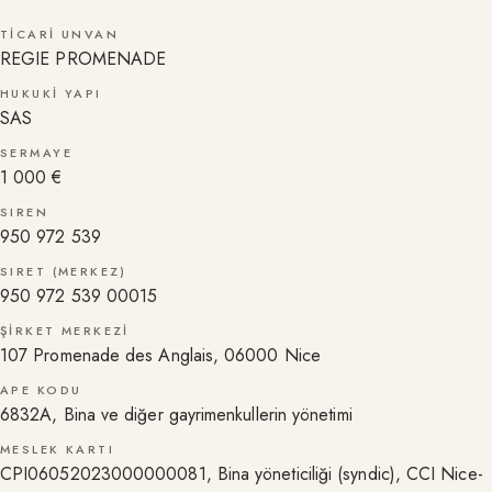
TICARI UNVAN
REGIE PROMENADE
HUKUKI YAPI
SAS
SERMAYE
1 000 €
SIREN
950 972 539
SIRET (MERKEZ)
950 972 539 00015
ŞIRKET MERKEZI
107 Promenade des Anglais, 06000 Nice
APE KODU
6832A, Bina ve diğer gayrimenkullerin yönetimi
MESLEK KARTI
CPI06052023000000081, Bina yöneticiliği (syndic), CCI Nice-