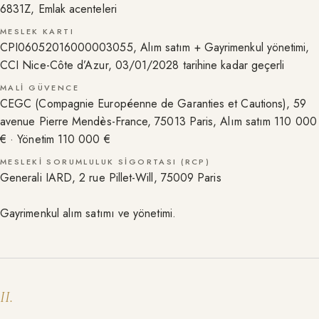
6831Z, Emlak acenteleri
MESLEK KARTI
CPI06052016000003055, Alım satım + Gayrimenkul yönetimi,
CCI Nice-Côte d’Azur, 03/01/2028 tarihine kadar geçerli
MALI GÜVENCE
CEGC (Compagnie Européenne de Garanties et Cautions), 59
avenue Pierre Mendès-France, 75013 Paris, Alım satım 110 000
€ · Yönetim 110 000 €
MESLEKI SORUMLULUK SIGORTASI (RCP)
Generali IARD, 2 rue Pillet-Will, 75009 Paris
Gayrimenkul alım satımı ve yönetimi.
II
.