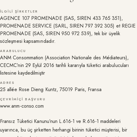
İLGILI ŞIRKETLER
AGENCE 107 PROMENADE (SAS, SIREN 433 765 351),
PROMENADE SERVICE (SARL, SIREN 797 392 305) et REGIE
PROMENADE (SAS, SIREN 950 972 539), tek bir üyelik
sözleşmesi kapsamındadır.
ARABULUCU
ANM Consommation (Association Nationale des Médiateurs),
CECMC’nin 29 Eylül 2016 tarihli kararıyla tüketici arabulucuları
listesine kaydedilmiştir
ADRES
25 allée Rose Dieng Kuntz, 75019 Paris, Fransa
ÇEVRIMIÇI BAŞVURU
www.anm-conso.com
Fransız Tüketici Kanunu’nun L.616-1 ve R.616-1 maddeleri
uyarınca, bu üç şirketten herhangi birinin tüketici müşterisi, bir