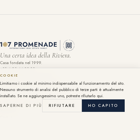
Una certa idea della Riviera.
Casa fondata nel 1999.
+33 4 93 44 83 83
contact@107promenade.com
COOKIE
WhatsApp · +33 6 14 59 88 99
Limitiamo i cookie al minimo indispensabile al funzionamento del sito.
Nessuno strumento di analisi del pubblico di terze parti è attualmente
installato. Se ne aggiungessimo uno, potreste rifiutarlo qui.
I NOSTRI MESTIERI
SAPERNE DI PIÙ
RIFIUTARE
HO CAPITO
Quartieri
Comuni
Destinazioni
I nostri immobili venduti.